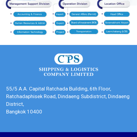
55/5 A.A. Capital Ratchada Building, 6th Floor,
Ratchadaphisek Road, Dindaeng Subdistrict, Dindaeng
District,
Bangkok 10400