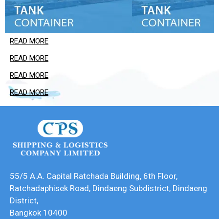
READ MORE
READ MORE
READ MORE
READ MORE
55/5 A.A. Capital Ratchada Building, 6th Floor,
Ratchadaphisek Road, Dindaeng Subdistrict, Dindaeng
District,
Bangkok 10400