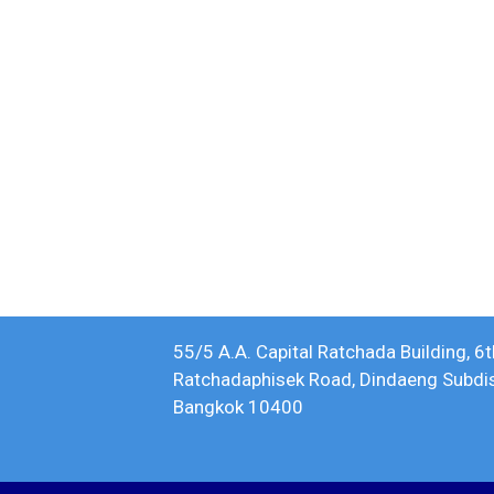
55/5 A.A. Capital Ratchada Building, 6t
Ratchadaphisek Road, Dindaeng Subdistr
Bangkok 10400