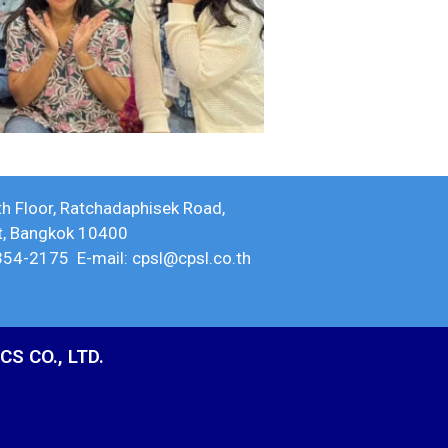
th Floor, Ratchadaphisek Road,
ct, Bangkok 10400
354-2175 E-mail: cpsl@cpsl.co.th
S CO., LTD.