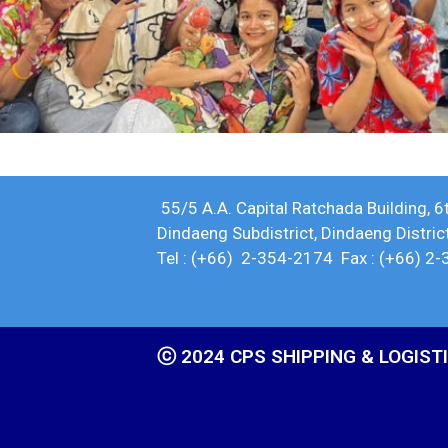
55/5 A.A. Capital Ratchada Building, 6
Dindaeng Subdistrict, Dindaeng Distri
Tel : (+66) 2-354-2174 Fax : (+66) 2-
ⓒ 2024 CPS SHIPPING & LOGISTIC