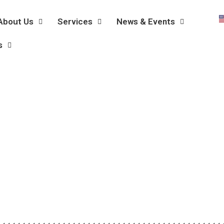
About Us
Services
News & Events
s